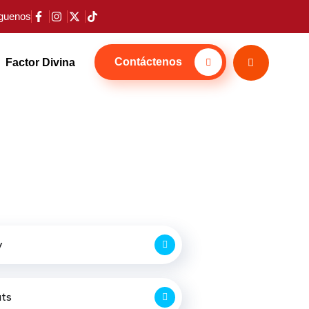
guenos
Contáctenos
Factor Divina
y
uts