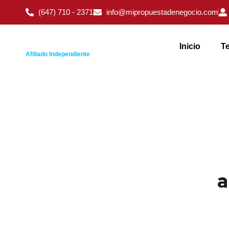
(647) 710 - 2371
info@mipropuestadenegocio.com
Inicio
Te
Afiliado Independiente
a