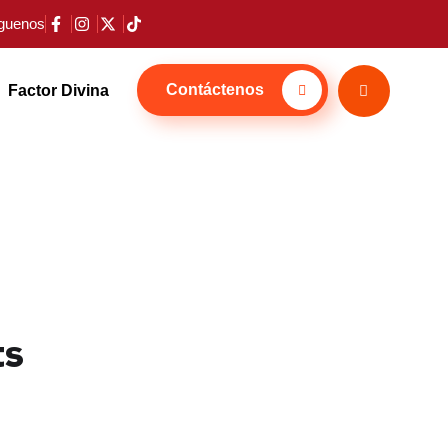
guenos
Contáctenos
Factor Divina
ts